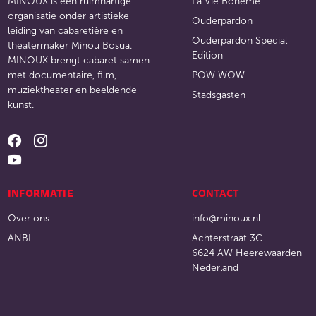
MINOUX is een ruimhartige
La Vie Boheme
organisatie onder artistieke
Ouderpardon
leiding van cabaretière en
Ouderpardon Special
theatermaker Minou Bosua.
Edition
MINOUX brengt cabaret samen
met documentaire, film,
POW WOW
muziektheater en beeldende
Stadsgasten
kunst.
INFORMATIE
CONTACT
Over ons
info@minoux.nl
ANBI
Achterstraat 3C
6624 AW Heerewaarden
Nederland