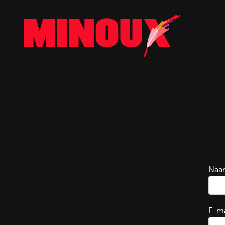
Naa
E-ma