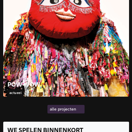
POW WOW
actueel
alle projecten
WE SPELEN BINNENKORT