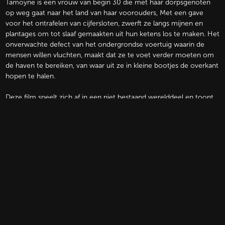
Tamoyne is een vrouw van begin 30 die met haar dorpsgenoten
op weg gaat naar het land van haar voorouders, Met een gave
voor het ontrafelen van cijfersloten, zwerft ze langs mijnen en
plantages om tot slaaf gemaakten uit hun ketens los te maken. Het
onverwachte defect van het ondergrondse voertuig waarin de
mensen willen vluchten, maakt dat ze te voet verder moeten om
de haven te bereiken, van waar uit ze in kleine bootjes de overkant
hopen te halen.
Deze film speelt zich af in een niet bestaand werelddeel en toont
een moeizame reis vol twijfels, waarbij men niet weet wie je wel
kunt vertrouwen en wie niet. De mythische voorstelling die de
reizigers in hun hoofd hebben gemaakt van Wonxantmingh, het
voorouderljke land, is verre van reëel, maar houdt hen wel
maanden op de been.
Een van de personen in het verhaal is Tamoyne's veel jongere
halfbroer, die te ver voor de groep uit loopt en zo doende
verdwaalt.
De mensen in de film worden zichtbaar door eenvoudige
animaties. De maker, Joram Cay Bohëmɘ Am, becommentarieert