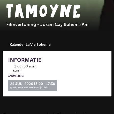
TAMOYNE
Filmvertoning - Joram Cay Bohëmɘ Am
Kalender La Vie Boheme
INFORMATIE
2 uur 30 min
KUNST
AANMELDEN:
24 JUN. 2026 15:00 - 17:30
gratis, reserveer wel even je plek