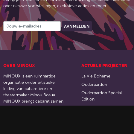
over nieuwe voorstellingen, exclusieve acties en meer.
OVER MINOUX
ACTUELE PROJECTEN
MINOUX is een ruimhartige
La Vie Boheme
organisatie onder artistieke
Ouderpardon
leiding van cabaretière en
Ouderpardon Special
theatermaker Minou Bosua.
Edition
MINOUX brengt cabaret samen
met documentaire, film,
POW WOW
muziektheater en beeldende
Stadsgasten
kunst.