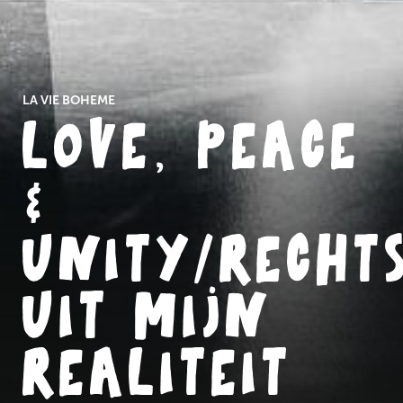
LA VIE BOHEME
LOVE, PEACE
&
UNITY/RECHT
UIT MIJN
REALITEIT