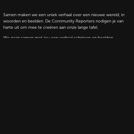
Samen maken we een uniek verhaal over een nieuwe wereld, in
woorden en beelden. De Community Reporters nodigen je van
harte uit om mee te creëren aan onze lange tafel.
We gaan samen met jou een verhaal schrijven en beelden
toevoegen op een groot tafelkleed. In dit verhaal mag iedereen
dromen over een nieuwe samenleving.
BLIJF OP DE HOOGTE
Schrijf je in voor onze nieuwsbrief en ontvang als eerste informatie
over nieuwe voorstellingen, exclusieve acties en meer.